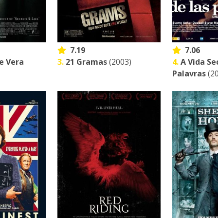
7.19
7.06
e Vera
3.
21 Gramas
(2003)
4.
A Vida Se
Palavras
(20