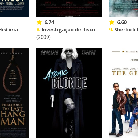
6.74
6.60
História
8.
Investigação de Risco
9.
Sherlock
(2009)