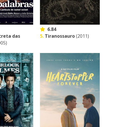
6.84
creta das
5.
Tiranossauro
(2011)
05)