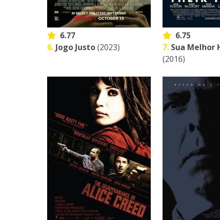
6.77
6.75
6.
Jogo Justo
(2023)
7.
Sua Melhor 
(2016)