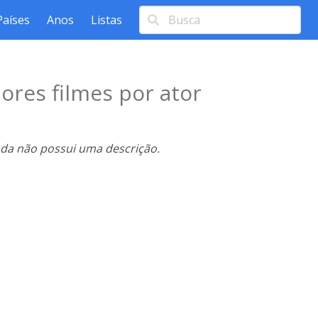
Países
Anos
Listas
ores filmes por ator
nda não possui uma descrição.