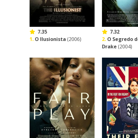
7.35
7.32
1.
O Ilusionista
(2006)
2.
O Segredo d
Drake
(2004)