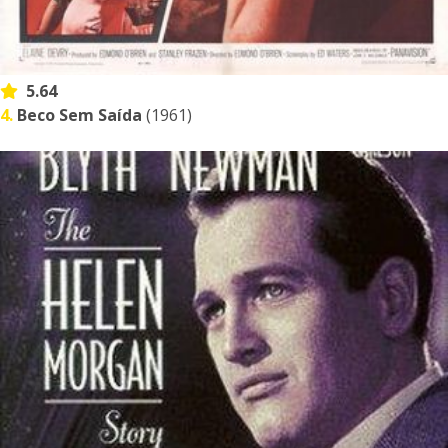
5.64
4.
Beco Sem Saída
(1961)