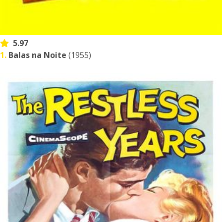
5.97
1.
Balas na Noite
(1955)