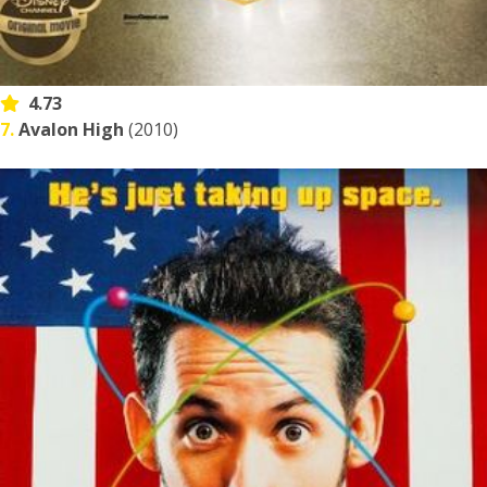
4.73
7.
Avalon High
(2010)