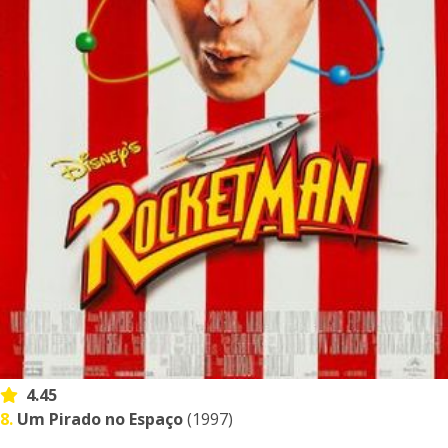
4.45
8.
Um Pirado no Espaço
(1997)