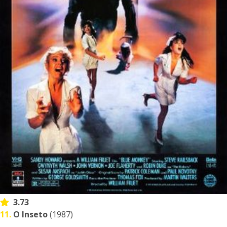
3.73
11.
O Inseto
(1987)