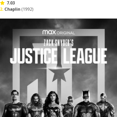
7.03
2.
Chaplin
(1992)