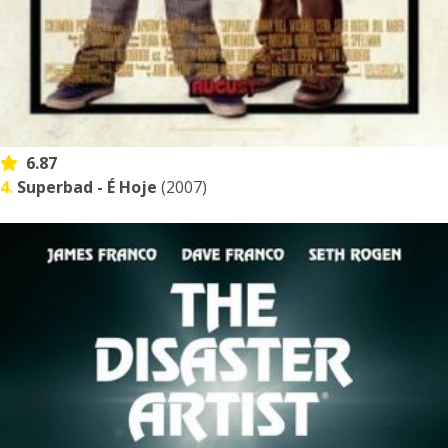
6.87
4.
Superbad - É Hoje
(2007)