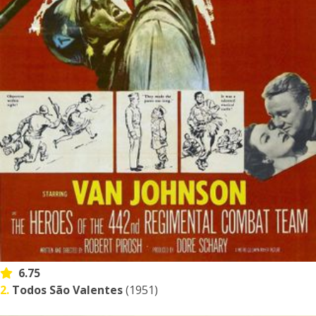
6.75
2.
Todos São Valentes
(1951)