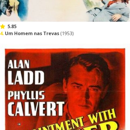
5.85
4.
Um Homem nas Trevas
(1953)