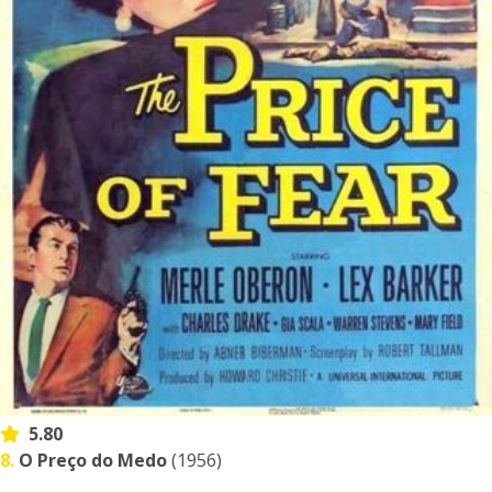
5.80
8.
O Preço do Medo
(1956)