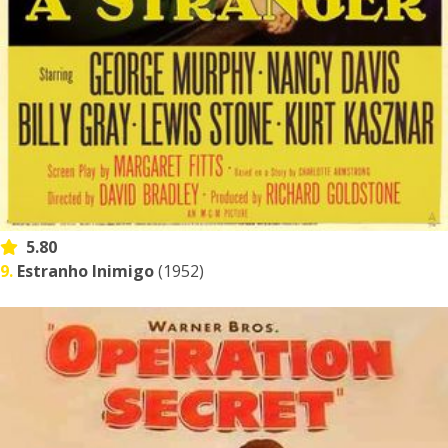
5.80
9.
Estranho Inimigo
(1952)