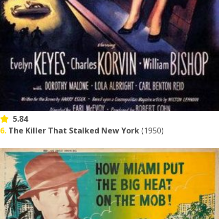
5.84
6.
The Killer That Stalked New York
(1950)