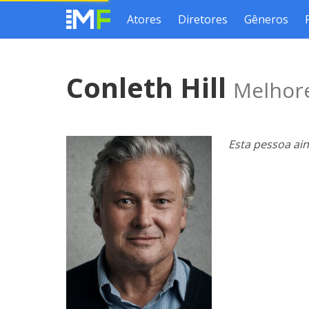
Atores
Diretores
Gêneros
Conleth Hill
Melhore
Esta pessoa ai