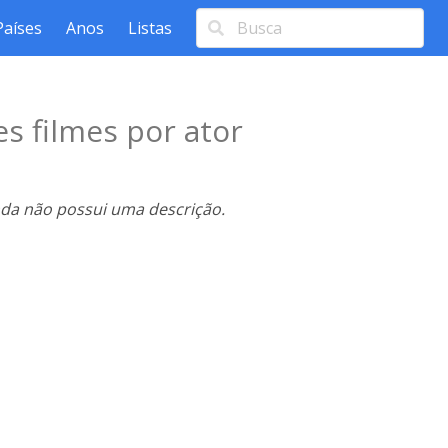
Países
Anos
Listas
s filmes por ator
nda não possui uma descrição.