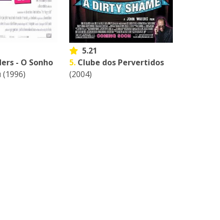
5.21
ers - O Sonho
5.
Clube dos Pervertidos
u
(1996)
(2004)