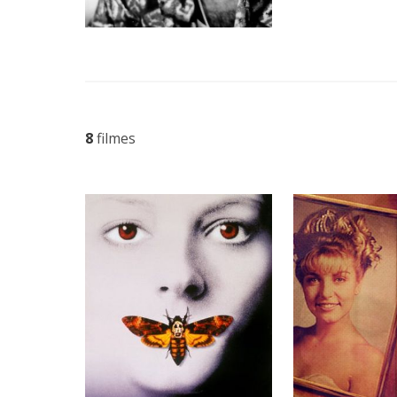
8
filmes