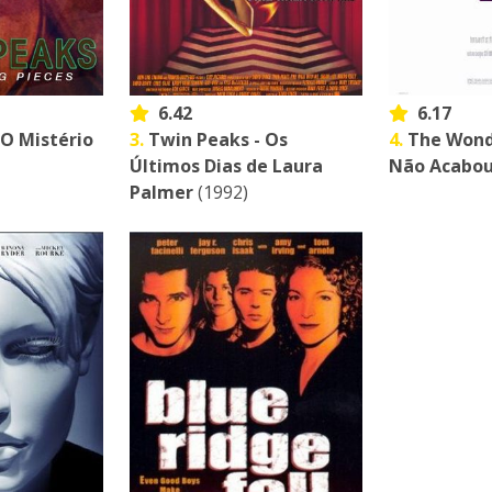
6.42
6.17
 O Mistério
3.
Twin Peaks - Os
4.
The Wond
Últimos Dias de Laura
Não Acabo
Palmer
(1992)