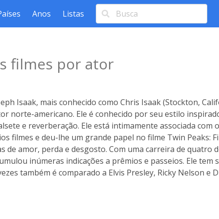
Países
Anos
Listas
 filmes por ator
eph Isaak, mais conhecido como Chris Isaak (Stockton, Calif
or norte-americano. Ele é conhecido por seu estilo inspira
alsete e reverberação. Ele está intimamente associada com 
os filmes e deu-lhe um grande papel no filme Twin Peaks: F
s de amor, perda e desgosto. Com uma carreira de quatro d
cumulou inúmeras indicações a prêmios e passeios. Ele tem
 vezes também é comparado a Elvis Presley, Ricky Nelson e 