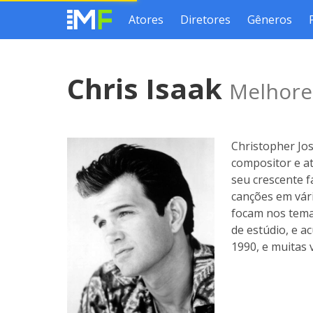
Atores
Diretores
Gêneros
Chris Isaak
Melhores
Christopher Jos
compositor e at
seu crescente f
canções em vári
focam nos tema
de estúdio, e a
1990, e muitas