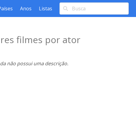
Países
Anos
Listas
res filmes por ator
nda não possui uma descrição.