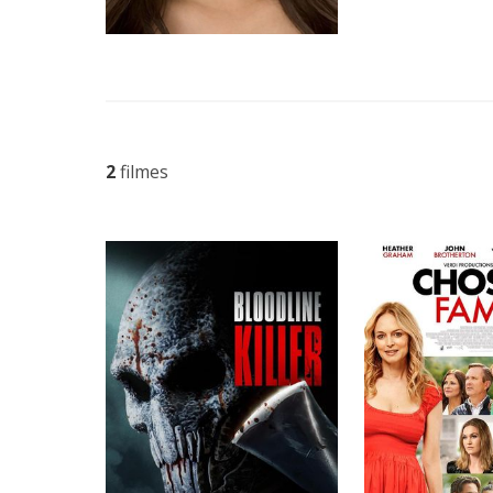
2
filmes