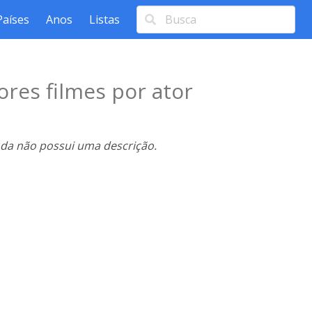
Países
Anos
Listas
res filmes por ator
nda não possui uma descrição.