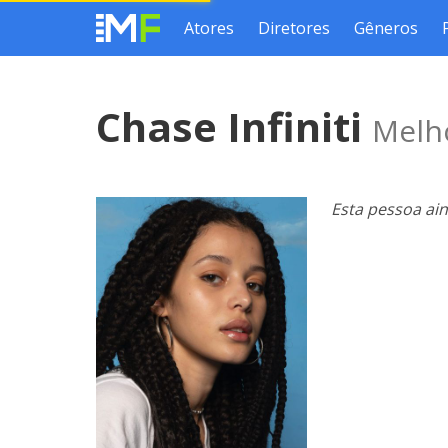
Atores
Diretores
Gêneros
Chase Infiniti
Melho
Esta pessoa ai