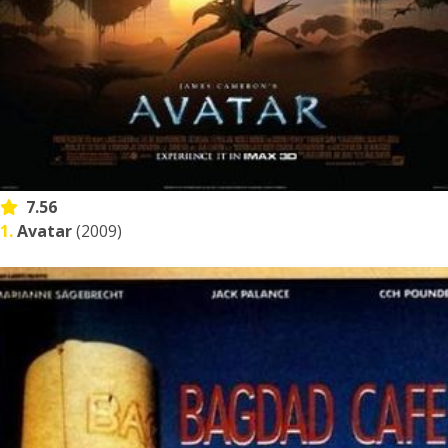
7.56
1.
Avatar
(2009)