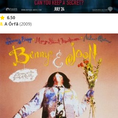
6.50
8.
A Órfã
(2009)