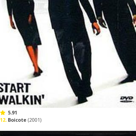
5.91
12.
Boicote
(2001)