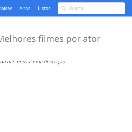
Países
Anos
Listas
Melhores filmes por ator
nda não possui uma descrição.