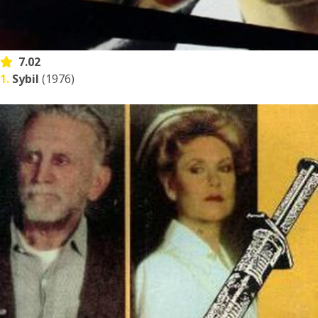
7.02
1.
Sybil
(1976)