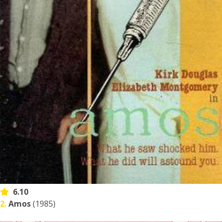
6.10
2.
Amos
(1985)