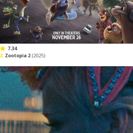
7.34
2.
Zootopia 2
(2025)