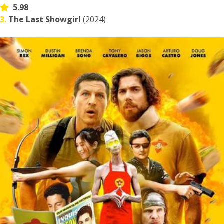
5.98
3.
The Last Showgirl
(2024)