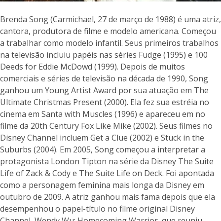
Brenda Song (Carmichael, 27 de março de 1988) é uma atriz,
cantora, produtora de filme e modelo americana. Começou
a trabalhar como modelo infantil. Seus primeiros trabalhos
na televisão incluiu papéis nas séries Fudge (1995) e 100
Deeds for Eddie McDowd (1999). Depois de muitos
comerciais e séries de televisão na década de 1990, Song
ganhou um Young Artist Award por sua atuação em The
Ultimate Christmas Present (2000). Ela fez sua estréia no
cinema em Santa with Muscles (1996) e apareceu em no
filme da 20th Century Fox Like Mike (2002). Seus filmes no
Disney Channel incluem Get a Clue (2002) e Stuck in the
Suburbs (2004). Em 2005, Song começou a interpretar a
protagonista London Tipton na série da Disney The Suite
Life of Zack & Cody e The Suite Life on Deck. Foi apontada
como a personagem feminina mais longa da Disney em
outubro de 2009. A atriz ganhou mais fama depois que ela
desempenhou o papel-título no filme original Disney
Channel, Wendy Wu: Homecoming Warrior, que reuniu