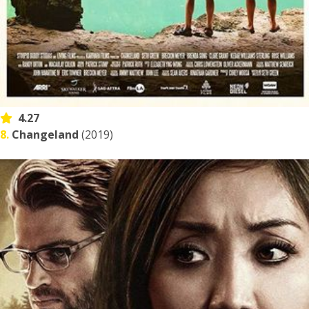
4.27
8.
Changeland
(2019)