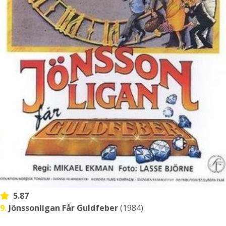
5.87
9.
Jönssonligan Får Guldfeber
(1984)