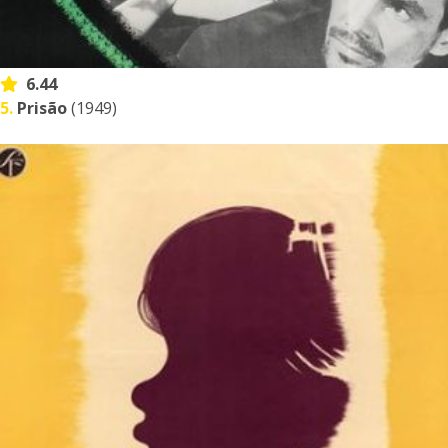
6.44
5.
Prisão
(1949)