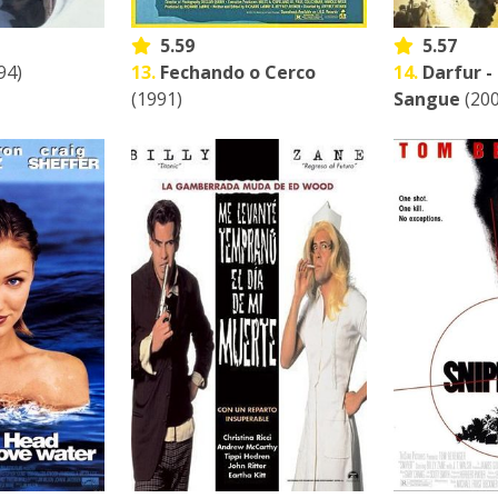
5.59
5.57
94)
13.
Fechando o Cerco
14.
Darfur -
(1991)
Sangue
(200