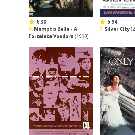
6.30
5.94
6.
Memphis Belle - A
7.
Silver City
(2
Fortaleza Voadora
(1990)