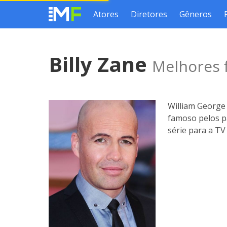
Atores
Diretores
Gêneros
Billy Zane
Melhores f
William George 
famoso pelos p
série para a T