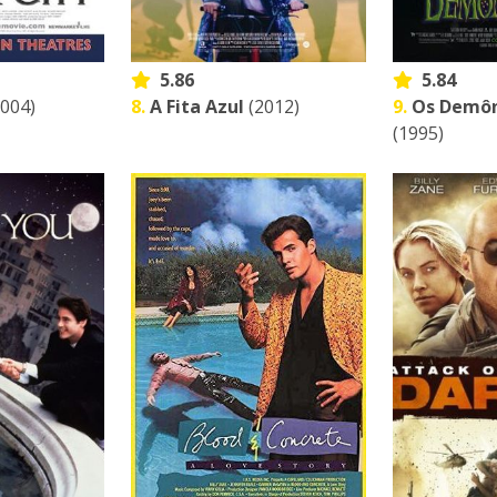
5.86
5.84
004)
8.
A Fita Azul
(2012)
9.
Os Demôn
(1995)