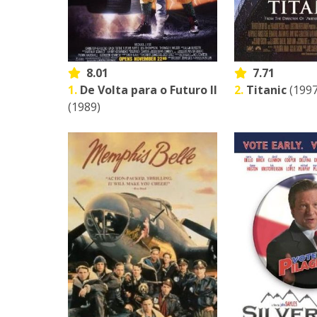
8.01
7.71
1.
De Volta para o Futuro II
2.
Titanic
(1997
(1989)