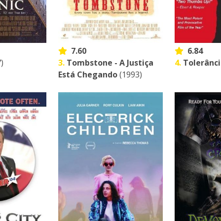
7.60
6.84
)
3.
Tombstone - A Justiça
4.
Tolerânci
Está Chegando
(1993)