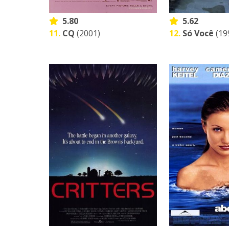
5.80
5.62
11.
CQ
(2001)
12.
Só Você
(19