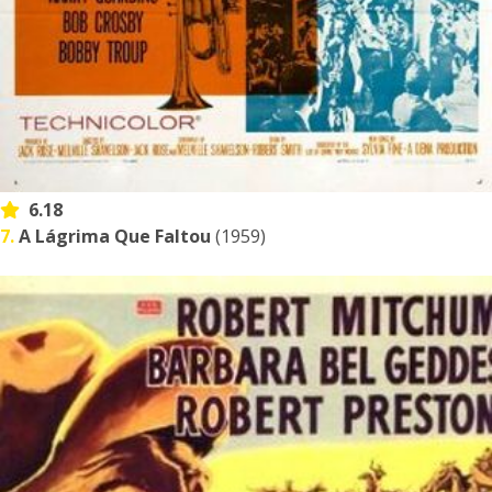
6.18
7.
A Lágrima Que Faltou
(1959)