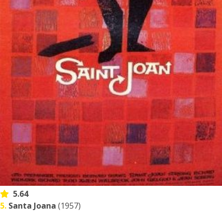
5.64
5.
Santa Joana
(1957)