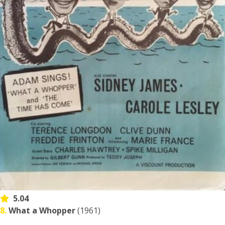
5.04
8.
What a Whopper
(1961)