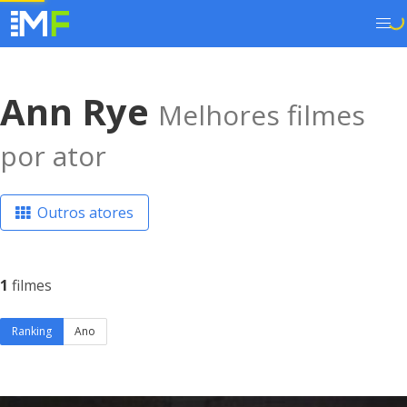
Ann Rye
Melhores filmes
por ator
Outros atores
1
filmes
Ranking
Ano