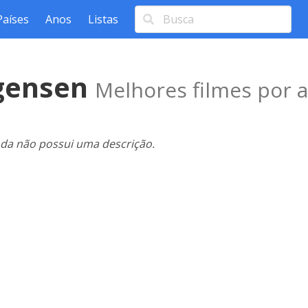
Países
Anos
Listas
rgensen
Melhores filmes por a
nda não possui uma descrição.