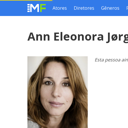
Atores
Diretores
Gêneros
Ann Eleonora Jø
Esta pessoa ai