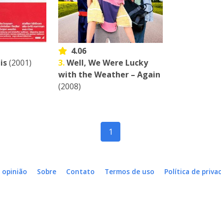
4.06
is
(2001)
3.
Well, We Were Lucky
with the Weather – Again
(2008)
1
 opinião
Sobre
Contato
Termos de uso
Política de priva