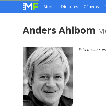
Atores
Diretores
Gêneros
Anders Ahlbom
Me
Esta pessoa ai