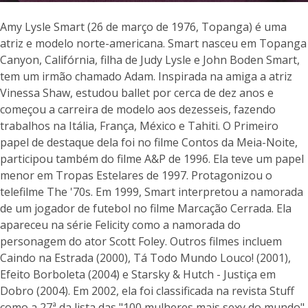
Amy Lysle Smart (26 de março de 1976, Topanga) é uma
atriz e modelo norte-americana. Smart nasceu em Topanga
Canyon, Califórnia, filha de Judy Lysle e John Boden Smart,
tem um irmão chamado Adam. Inspirada na amiga a atriz
Vinessa Shaw, estudou ballet por cerca de dez anos e
começou a carreira de modelo aos dezesseis, fazendo
trabalhos na Itália, França, México e Tahiti. O Primeiro
papel de destaque dela foi no filme Contos da Meia-Noite,
participou também do filme A&P de 1996. Ela teve um papel
menor em Tropas Estelares de 1997. Protagonizou o
telefilme The '70s. Em 1999, Smart interpretou a namorada
de um jogador de futebol no filme Marcação Cerrada. Ela
apareceu na série Felicity como a namorada do
personagem do ator Scott Foley. Outros filmes incluem
Caindo na Estrada (2000), Tá Todo Mundo Louco! (2001),
Efeito Borboleta (2004) e Starsky & Hutch - Justiça em
Dobro (2004). Em 2002, ela foi classificada na revista Stuff
como a 27ª da lista das "100 mulheres mais sexy do mundo"