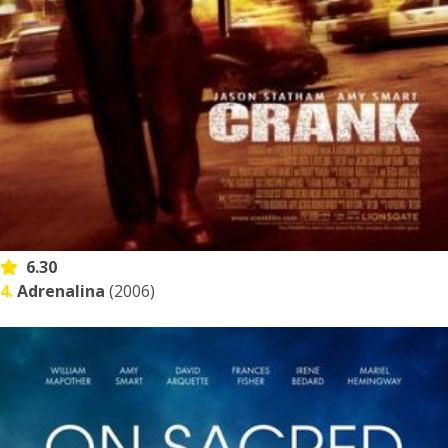
6.30
4.
Adrenalina
(2006)