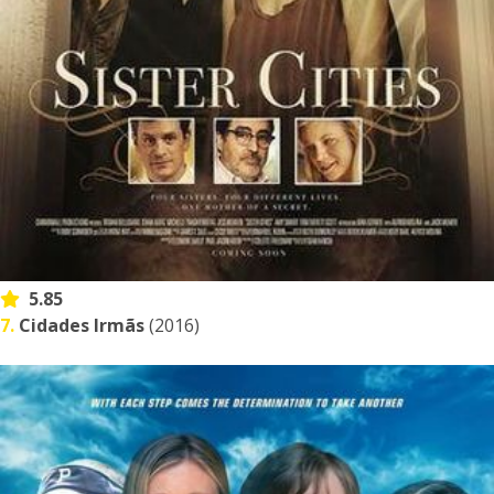
5.85
7.
Cidades Irmãs
(2016)