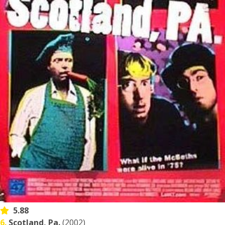
5.88
6.
Scotland, Pa.
(2002)