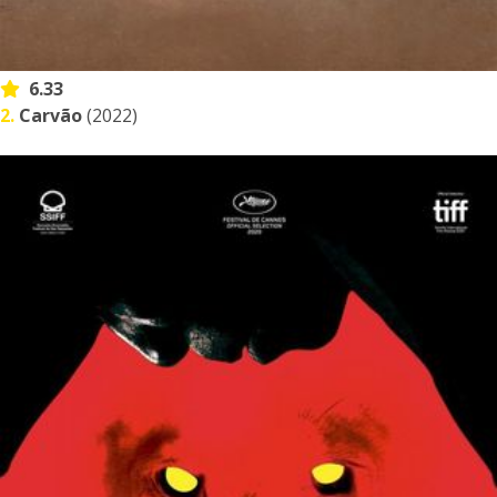
6.33
2.
Carvão
(2022)