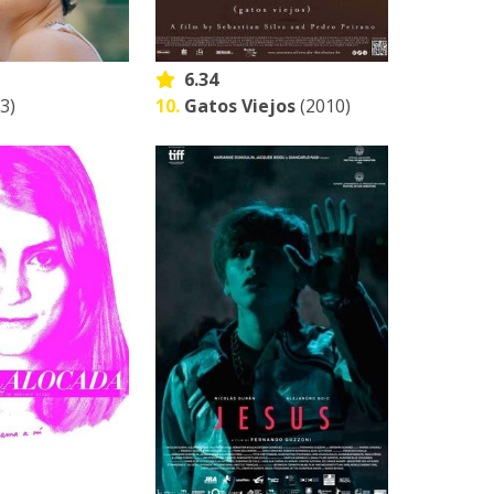
6.34
3)
10.
Gatos Viejos
(2010)