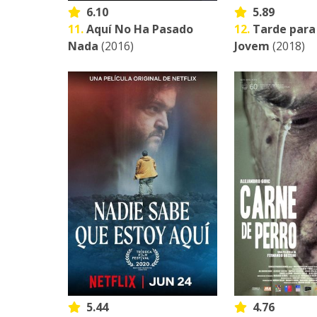
6.10
5.89
11.
Aquí No Ha Pasado
12.
Tarde para
Nada
(2016)
Jovem
(2018)
5.44
4.76