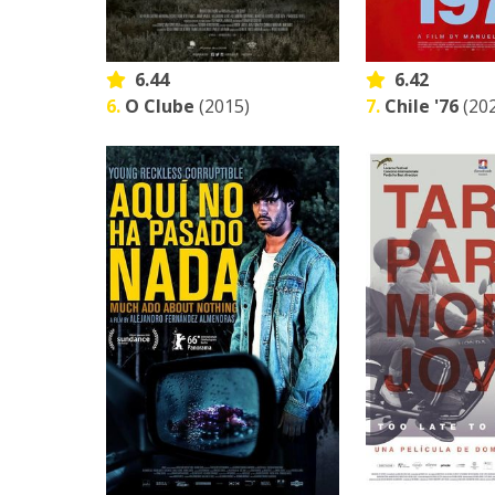
6.44
6.42
6.
O Clube
(2015)
7.
Chile '76
(20