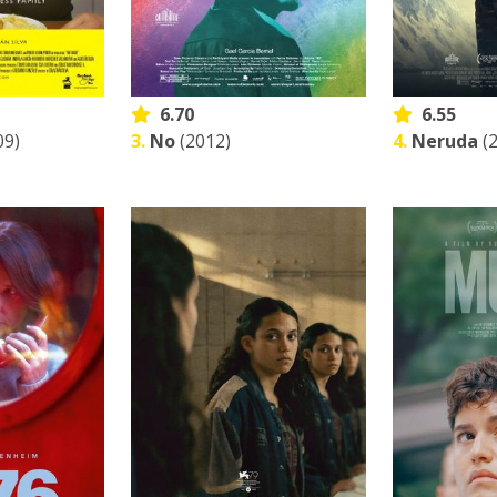
6.70
6.55
09)
3.
No
(2012)
4.
Neruda
(2