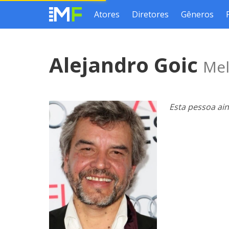
Atores
Diretores
Gêneros
Alejandro Goic
Mel
Esta pessoa ai