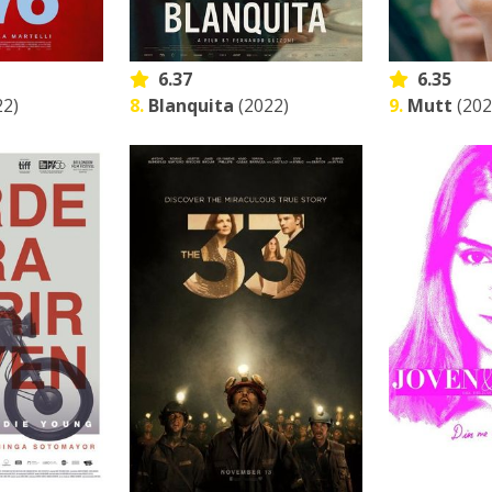
6.37
6.35
22)
8.
Blanquita
(2022)
9.
Mutt
(202